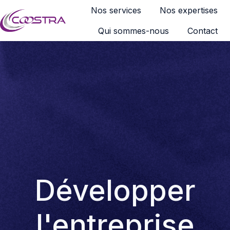
Nos services
Nos expertises
Qui sommes-nous
Contact
P
a
g
e
d
'
a
c
c
u
e
i
Développer
l
l'entreprise